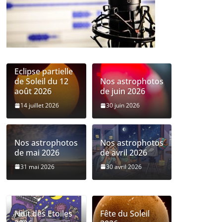
Eclipse partielle
de Soleil du 12
Nos astrophotos
août 2026
de juin 2026
14 juillet 2026
30 juin 2026
Nos astrophotos
Nos astrophotos
de mai 2026
de avril 2026
31 mai 2026
30 avril 2026
Nuit des Etoiles
Fête du Soleil