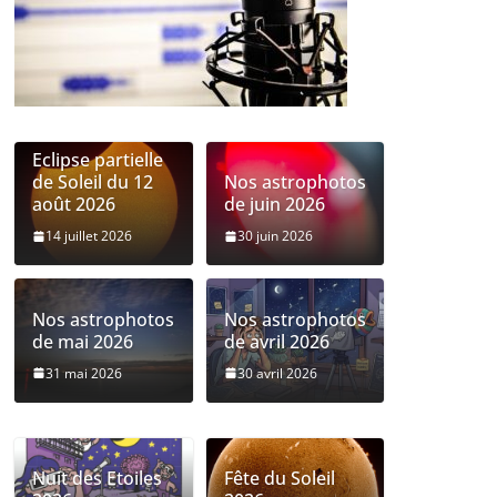
Eclipse partielle
de Soleil du 12
Nos astrophotos
août 2026
de juin 2026
14 juillet 2026
30 juin 2026
Nos astrophotos
Nos astrophotos
de mai 2026
de avril 2026
31 mai 2026
30 avril 2026
Nuit des Etoiles
Fête du Soleil