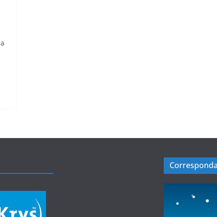
ra
Corresponda