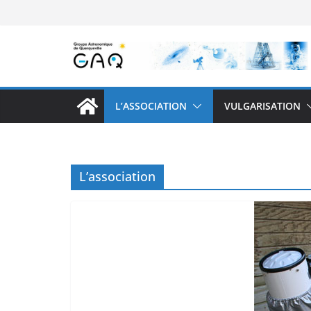
Passer
au
contenu
L’ASSOCIATION
VULGARISATION
L’association