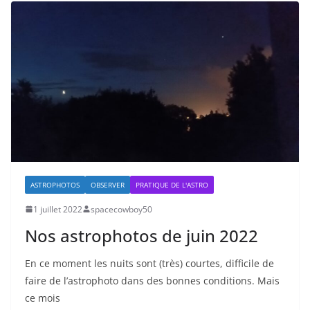
ASTROPHOTOS
OBSERVER
PRATIQUE DE L'ASTRO
1 juillet 2022
spacecowboy50
Nos astrophotos de juin 2022
En ce moment les nuits sont (très) courtes, difficile de
faire de l’astrophoto dans des bonnes conditions. Mais
ce mois