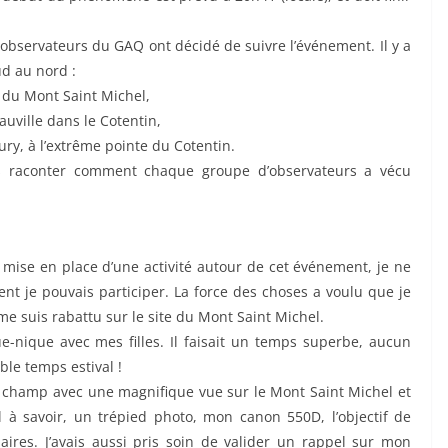
s observateurs du GAQ ont décidé de suivre l’événement. Il y a
ud au nord :
ie du Mont Saint Michel,
uville dans le Cotentin,
oury, à l’extrême pointe du Cotentin.
ous raconter comment chaque groupe d’observateurs a vécu
a mise en place d’une activité autour de cet événement, je ne
t je pouvais participer. La force des choses a voulu que je
e suis rabattu sur le site du Mont Saint Michel.
ue-nique avec mes filles. Il faisait un temps superbe, aucun
le temps estival !
champ avec une magnifique vue sur le Mont Saint Michel et
 à savoir, un trépied photo, mon canon 550D, l’objectif de
aires. J’avais aussi pris soin de valider un rappel sur mon