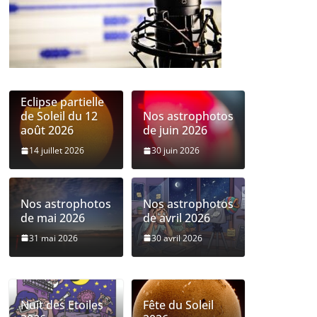
Eclipse partielle
de Soleil du 12
Nos astrophotos
août 2026
de juin 2026
14 juillet 2026
30 juin 2026
Nos astrophotos
Nos astrophotos
de mai 2026
de avril 2026
31 mai 2026
30 avril 2026
Nuit des Etoiles
Fête du Soleil