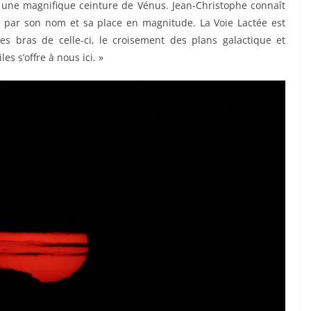
et une magnifique ceinture de Vénus. Jean-Christophe connaît
le par son nom et sa place en magnitude. La Voie Lactée est
s bras de celle-ci, le croisement des plans galactique et
es s’offre à nous ici. »