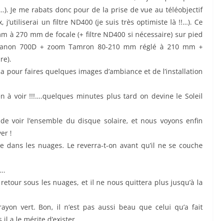
). Je me rabats donc pour de la prise de vue au téléobjectif
 j’utiliserai un filtre ND400 (je suis très optimiste là !!…). Ce
 à 270 mm de focale (+ filtre ND400 si nécessaire) sur pied
: Canon 700D + zoom Tamron 80-210 mm réglé à 210 mm +
re).
 pour faires quelques images d’ambiance et de l’installation
à voir !!!….quelques minutes plus tard on devine le Soleil
e voir l’ensemble du disque solaire, et nous voyons enfin
er !
nge dans les nuages. Le reverra-t-on avant qu’il ne se couche
….
retour sous les nuages, et il ne nous quittera plus jusqu’à la
on vert. Bon, il n’est pas aussi beau que celui qu’a fait
l a le mérite d’exister.