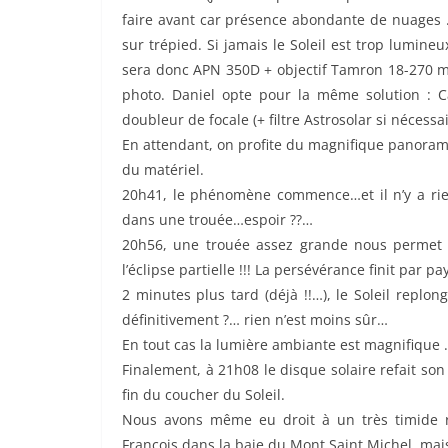
faire avant car présence abondante de nuages …
sur trépied. Si jamais le Soleil est trop lumineux,
sera donc APN 350D + objectif Tamron 18-270 mm
photo. Daniel opte pour la même solution 
doubleur de focale (+ filtre Astrosolar si nécessai
En attendant, on profite du magnifique panorama
du matériel.
20h41, le phénomène commence…et il n’y a rien 
dans une trouée…espoir ??…
20h56, une trouée assez grande nous permet d
l’éclipse partielle !!! La persévérance finit par pay
2 minutes plus tard (déjà !!…), le Soleil replo
définitivement ?… rien n’est moins sûr…
En tout cas la lumière ambiante est magnifique 
Finalement, à 21h08 le disque solaire refait son 
fin du coucher du Soleil.
Nous avons même eu droit à un très timide ray
François dans la baie du Mont Saint Michel, mais i