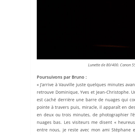
Lunette de 80/400. Canon 5
Poursuivons par Bruno :
« J’arrive à Vauville juste quelques minutes av
retrouve Dominique, Yves et Jean-Christophe. Un
est caché derrière une barre de nuages qui couv
pointe à travers puis, miracle, il apparaît en de
en deux ou trois minutes, de photographier l’
nuages bas. Les visiteurs me disent « heureu
entre nous, je reste avec mon ami Stéphane et