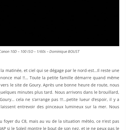
e. Canon 10D – 100 ISO – 1/60s – Dominique BOUST
 la matinée, et ciel qui se dégage par le nord-est…Il reste une
annonce mal !!… Toute la petite famille démarre quand même
 vers le site de Goury. Après une bonne heure de route, nous
 quelques minutes plus tard. Nous arrivons dans le brouillard,
ury… cela ne s’arrange pas !!!…petite lueur d’espoir, il y a
laissent entrevoir des pinceaux lumineux sur la mer. Nous
au foyer du C8, mais au vu de la situation météo, ce n’est pas
MAP si le Soleil montre le bout de son nez, et je ne peux pas le