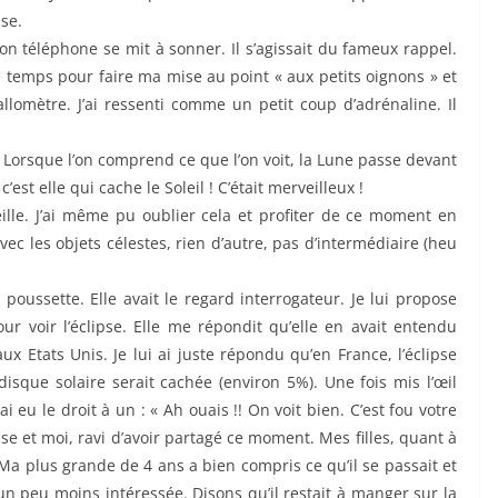
pse.
 téléphone se mit à sonner. Il s’agissait du fameux rappel.
e temps pour faire ma mise au point « aux petits oignons » et
llomètre. J’ai ressenti comme un petit coup d’adrénaline. Il
 ! Lorsque l’on comprend ce que l’on voit, la Lune passe devant
c’est elle qui cache le Soleil ! C’était merveilleux !
ille. J’ai même pu oublier cela et profiter de ce moment en
ec les objets célestes, rien d’autre, pas d’intermédiaire (heu
oussette. Elle avait le regard interrogateur. Je lui propose
ur voir l’éclipse. Elle me répondit qu’elle en avait entendu
ux Etats Unis. Je lui ai juste répondu qu’en France, l’éclipse
disque solaire serait cachée (environ 5%). Une fois mis l’œil
ai eu le droit à un : « Ah ouais !! On voit bien. C’est fou votre
clipse et moi, ravi d’avoir partagé ce moment. Mes filles, quant à
 Ma plus grande de 4 ans a bien compris ce qu’il se passait et
 un peu moins intéressée. Disons qu’il restait à manger sur la