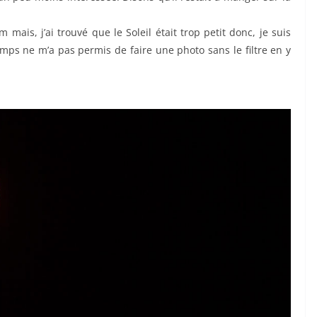
is, j’ai trouvé que le Soleil était trop petit donc, je suis
emps ne m’a pas permis de faire une photo sans le filtre en y