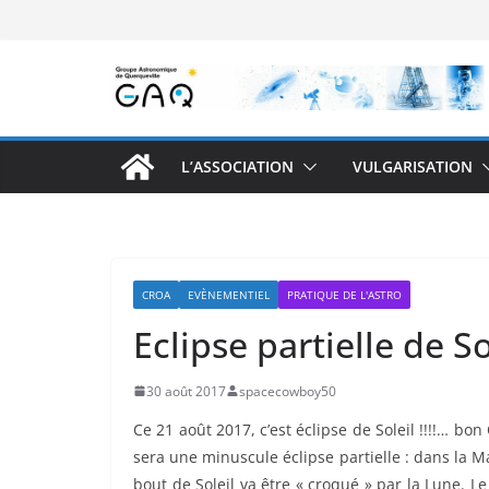
Passer
au
contenu
L’ASSOCIATION
VULGARISATION
CROA
EVÈNEMENTIEL
PRATIQUE DE L'ASTRO
Eclipse partielle de 
30 août 2017
spacecowboy50
Ce 21 août 2017, c’est éclipse de Soleil !!!!… bon
sera une minuscule éclipse partielle : dans la Ma
bout de Soleil va être « croqué » par la Lune. L