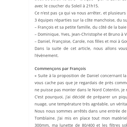
avec le coucher du Soleil à 21h15.
Ce n’est pas ça qui va nous arrêter, et plusieur
3 équipes réparties sur la côte manchoise, du s
– François et sa petite famille, du côté de la ba
– Dominique, Yves, Jean-Christophe et Bruno à Va
– Daniel, Françoise, Carole, nos filles et moi à G
Dans la suite de cet article, nous allons v
l’évènement.
Commençons par François
« Suite à la proposition de Daniel concernant l
vous cache pas que je regardais de près commen
ne puisse pas monter dans le Nord Cotentin, je m
C’est pourquoi, j’ai décidé de préparer un piq
nuage, une température très agréable, un véritab
Nous nous sommes arrêtés dans une entrée de 
Tomblaine. J’ai mis en place tout mon matériel
300mm, ma lunette de 80/400 et les filtres sol