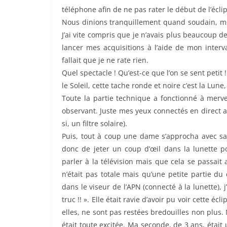
téléphone afin de ne pas rater le début de l’écli
Nous dinions tranquillement quand soudain, mon
J’ai vite compris que je n’avais plus beaucoup d
lancer mes acquisitions à l’aide de mon interva
fallait que je ne rate rien.
Quel spectacle ! Qu’est-ce que l’on se sent petit
le Soleil, cette tache ronde et noire c’est la Lune, 
Toute la partie technique a fonctionné à merve
observant. Juste mes yeux connectés en direct av
si, un filtre solaire).
Puis, tout à coup une dame s’approcha avec sa p
donc de jeter un coup d’œil dans la lunette po
parler à la télévision mais que cela se passait a
n’était pas totale mais qu’une petite partie du 
dans le viseur de l’APN (connecté à la lunette), j’
truc !! ». Elle était ravie d’avoir pu voir cette é
elles, ne sont pas restées bredouilles non plus.
était toute excitée. Ma seconde, de 3 ans, était