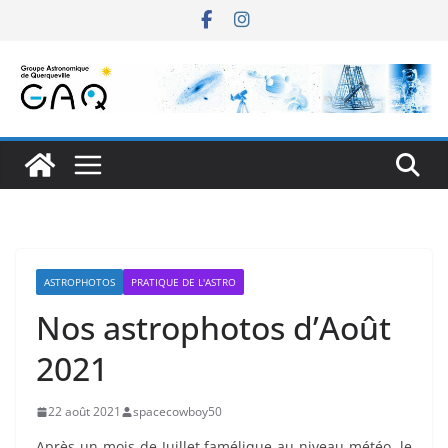
Passer
au
contenu
ASTROPHOTOS
PRATIQUE DE L'ASTRO
Nos astrophotos d’Août
2021
22 août 2021
spacecowboy50
Après un mois de Juillet famélique au niveau météo, le