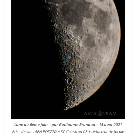
Lune au 6ème jour – par Guillaume Brunaud – 15 aout 2021
Prise de vue : APN EOS77D + SC Celestron C8 + réducteur de focale