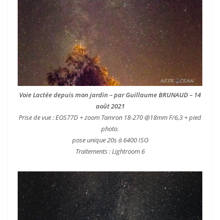
Voie Lactée depuis mon jardin – par Guillaume BRUNAUD – 14
août 2021
Prise de vue : EOS77D + zoom Tamron 18-270 @18mm F/6,3 + pied
photo.
pose unique 20s à 6400 ISO
Traitements : Lightroom 6