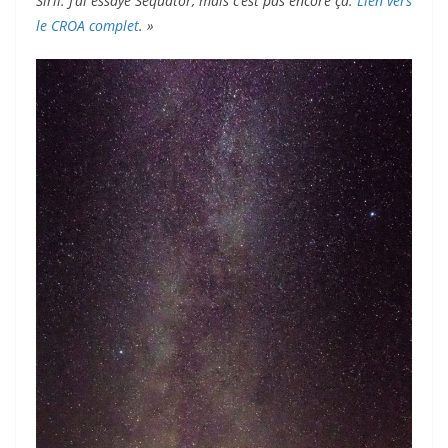
Siril. J’ai essayé Sequator, mais c’est pas encore çà.
Lien vers
le CROA complet
. »