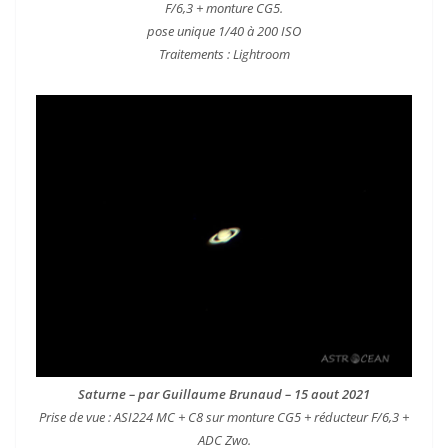
F/6,3 + monture CG5.
pose unique 1/40 à 200 ISO
Traitements : Lightroom
Saturne – par Guillaume Brunaud – 15 aout 2021
Prise de vue : ASI224 MC + C8 sur monture CG5 + réducteur F/6,3 +
ADC Zwo.