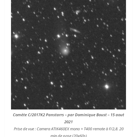
Comète C/2017K2 Panstarrs – par Dominique Boust – 15 aout
2021
Prise de vue : Camera ATIK460EX mono + T400 remote à F/2,8. 20
min de pose (20x60s)