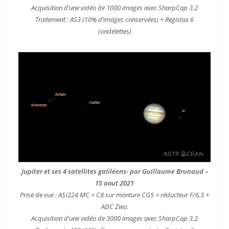
Acquisition d’une vidéo de 1000 images avec SharpCap 3.2
Traitement : AS3 (10% d’images conservées) + Registax 6
(ondelettes)
Jupiter et ses 4 satellites galiléens- par Guillaume Brunaud –
15 aout 2021
Prise de vue : ASI224 MC + C8 sur monture CG5 + réducteur F/6,3 +
ADC Zwo.
Acquisition d’une vidéo de 3000 images avec SharpCap 3.2