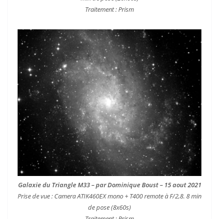
Traitement : Prism
Galaxie du Triangle M33 – par Dominique Boust – 15 aout 2021
Prise de vue : Camera ATIK460EX mono + T400 remote à F/2,8. 8 min
de pose (8x60s)
Traitement : Prism