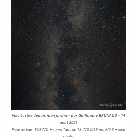
Voie Lactée depuis mon jardin – par Guillaume BRUNAUD – 14
août 2021
Prise de vue : EOS77D + zoom Tamron 18-270 @18mm F/6,3 + pied
photo.