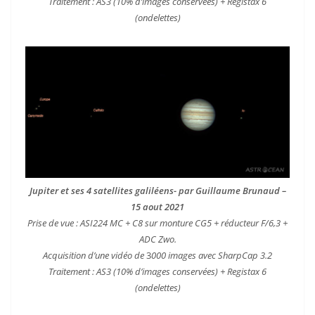
Traitement : AS3 (10% d’images conservées) + Registax 6
(ondelettes)
Jupiter et ses 4 satellites galiléens- par Guillaume Brunaud –
15 aout 2021
Prise de vue : ASI224 MC + C8 sur monture CG5 + réducteur F/6,3 +
ADC Zwo.
Acquisition d’une vidéo de
3
000 images avec SharpCap 3.2
Traitement : AS3 (10% d’images conservées) + Registax 6
(ondelettes)