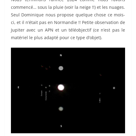
commencé… sous la pluie (voir la neige !!) et les nuages.
Seul Dominique nous propose quelque chose ce mois-
ci, et il n’était pas en Normandie !! Petite observation de
Jupiter avec un APN et un téléobjectif (ce n’est pas le
matériel le plus adapté pour ce type d’objet).