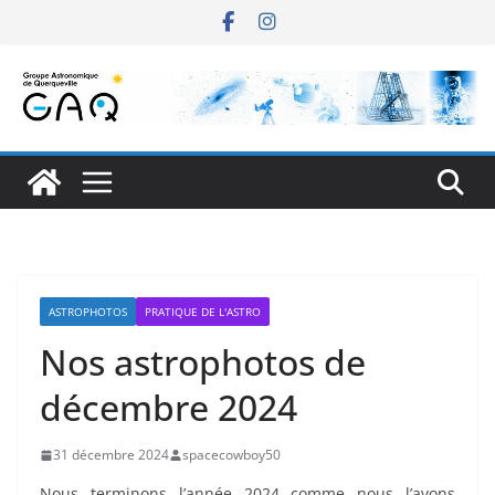
Passer
au
contenu
ASTROPHOTOS
PRATIQUE DE L'ASTRO
Nos astrophotos de
décembre 2024
31 décembre 2024
spacecowboy50
Nous terminons l’année 2024 comme nous l’avons