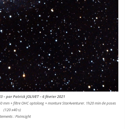
 – par Patrick JOLIVET – 6 février 2021
0 mm + filtre OHC optolong + monture StarAventurer. 1h20 min de poses
(120 x40 s)
tements : PixInsight