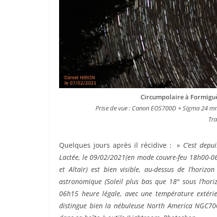
Circumpolaire à Formiguè
Prise de vue : Canon EOS700D + Sigma 24 mm 
Tra
Quelques jours après il récidive :
» C’est depui
Lactée, le 09/02/2021(en mode couvre-feu 18h00-06h00
et Altaïr) est bien visible, au-dessus de l’horiz
astronomique (Soleil plus bas que 18° sous l’hori
06h15 heure légale, avec une température extérieu
distingue bien la nébuleuse North America NGC700