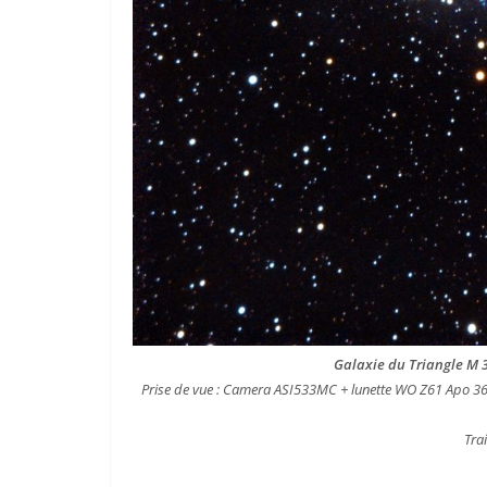
Galaxie du Triangle M 33
Prise de vue : Camera ASI533MC + lunette WO Z61 Apo 36
Trai