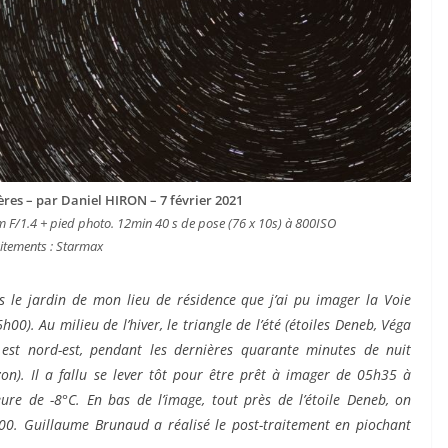
res – par Daniel HIRON – 7 février 2021
F/1.4 + pied photo. 12min 40 s de pose (76 x 10s) à 800ISO
itements : Starmax
s le jardin de mon lieu de résidence que j’ai pu imager la Voie
). Au milieu de l’hiver, le triangle de l’été (étoiles Deneb, Véga
on est nord-est, pendant les dernières quarante minutes de nuit
zon). Il a fallu se lever tôt pour être prêt à imager de 05h35 à
re de -8°C. En bas de l’image, tout près de l’étoile Deneb, on
0. Guillaume Brunaud a réalisé le post-traitement en piochant