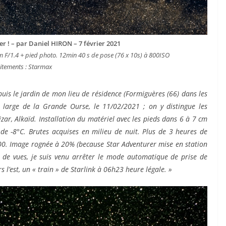
ver ! – par Daniel HIRON – 7 février 2021
F/1.4 + pied photo. 12min 40 s de pose (76 x 10s) à 800ISO
itements : Starmax
puis le jardin de mon lieu de résidence (Formiguères (66) dans les
 large de la Grande Ourse, le 11/02/2021 ; on y distingue les
izar, Alkaïd. Installation du matériel avec les pieds dans 6 à 7 cm
 de -8°C. Brutes acquises en milieu de nuit. Plus de 3 heures de
800. Image rognée à 20% (because Star Adventurer mise en station
e de vues, je suis venu arrêter le mode automatique de prise de
rs l’est, un « train » de Starlink à 06h23 heure légale. »