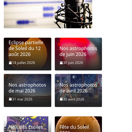
Eclipse partielle
de Soleil du 12
Nos astrophotos
août 2026
de juin 2026
14 juillet 2026
30 juin 2026
Nos astrophotos
Nos astrophotos
de mai 2026
de avril 2026
31 mai 2026
30 avril 2026
Nuit des Etoiles
Fête du Soleil