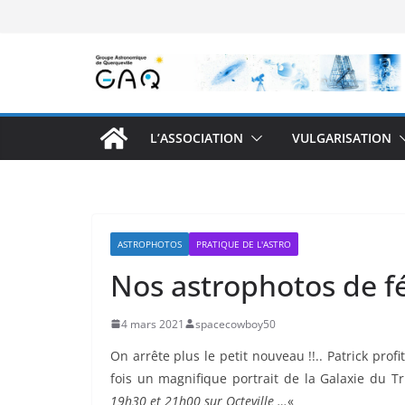
Passer
au
contenu
L’ASSOCIATION
VULGARISATION
ASTROPHOTOS
PRATIQUE DE L'ASTRO
Nos astrophotos de f
4 mars 2021
spacecowboy50
On arrête plus le petit nouveau !!.. Patrick pro
fois un magnifique portrait de la Galaxie du Tr
19h30 et 21h00 sur Octeville …
«