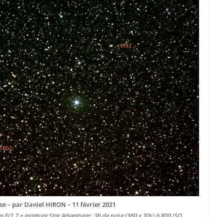
e – par Daniel HIRON – 11 février 2021
 F/1,7 + monture Star Adventurer. 3h de pose (360 x 30s) à 800 ISO