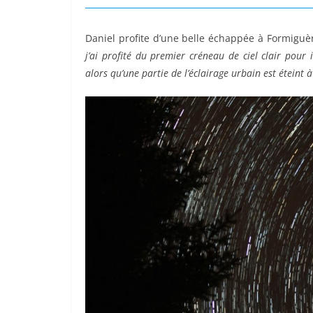
Daniel profite d’une belle échappée à Formiguè
j’ai profité du premier créneau de ciel clair pour
alors qu’une partie de l’éclairage urbain est éteint 