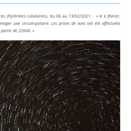
res (Pyrénées catalanes), du 06 au 13/02/2021 :
» le 6 février,
 imager une circum-polaire. Les prises de vues ont été effectuées
à partir de 22h00. »