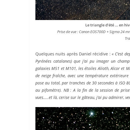
Le triangle d’été … en hi
Prise de vue : Canon EOS700D + Sigma 24 mm 
Tra
Quelques nuits après Daniel récidive :
« C’est de
Pyrénées catalanes) que j’ai pu imager un champ
galaxies M51 et M101, les étoiles Alioth, Alcor et M
de neige fraîche, avec une température extérieure
pose au total, par tranches de 30 secondes à ISO 
au pifomètre).
NB : A la fin de la session de pris
vues…..et là, cerise sur le gâteau, j’ai pu admirer, ve