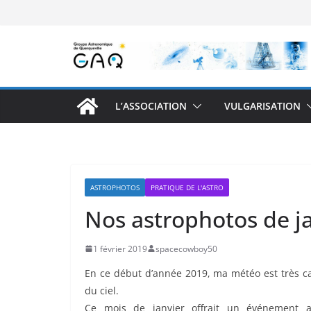
Passer
au
contenu
L’ASSOCIATION
VULGARISATION
ASTROPHOTOS
PRATIQUE DE L'ASTRO
Nos astrophotos de j
1 février 2019
spacecowboy50
En ce début d’année 2019, ma météo est très ca
du ciel.
Ce mois de janvier offrait un événement a