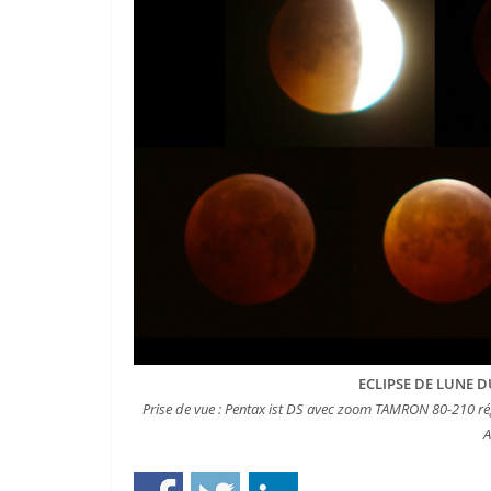
ECLIPSE DE LUNE DU
Prise de vue : Pentax ist DS avec zoom TAMRON 80-210 ré
A