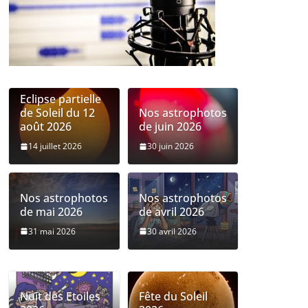
Eclipse partielle
de Soleil du 12
Nos astrophotos
août 2026
de juin 2026
14 juillet 2026
30 juin 2026
Nos astrophotos
Nos astrophotos
de mai 2026
de avril 2026
31 mai 2026
30 avril 2026
Nuit des Etoiles
Fête du Soleil