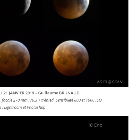
U 21 JANVIER 2019 – Guillaume BRUNAUD
, focale 270 mm F/6.3 + trépied. Sensibilité 800 et 1600 ISO
s : Lightroom et Photoshop