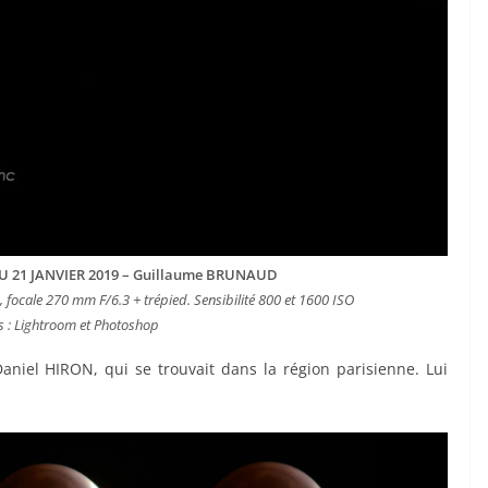
U 21 JANVIER 2019 – Guillaume BRUNAUD
, focale 270 mm F/6.3 + trépied. Sensibilité 800 et 1600 ISO
s : Lightroom et Photoshop
aniel HIRON, qui se trouvait dans la région parisienne. Lui