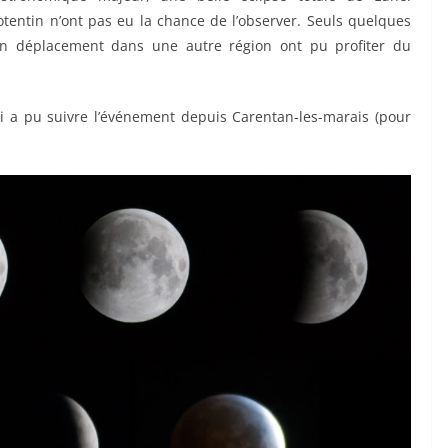
entin n’ont pas eu la chance de l’observer. Seuls quelques
en déplacement dans une autre région ont pu profiter du
a pu suivre l’événement depuis Carentan-les-marais (pour