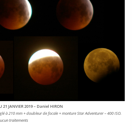
 21 JANVIER 2019 – Daniel HIRON
glé à 210 mm + doubleur de focale + monture Star Adventurer – 400 ISO.
ucun traitements