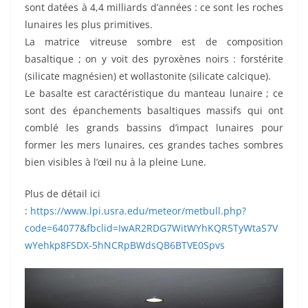
sont datées à 4,4 milliards d’années : ce sont les roches
lunaires les plus primitives.
La matrice vitreuse sombre est de composition
basaltique ; on y voit des pyroxènes noirs : forstérite
(silicate magnésien) et wollastonite (silicate calcique).
Le basalte est caractéristique du manteau lunaire ; ce
sont des épanchements basaltiques massifs qui ont
comblé les grands bassins d’impact lunaires pour
former les mers lunaires, ces grandes taches sombres
bien visibles à l’œil nu à la pleine Lune.
Plus de détail ici
:
https://www.lpi.usra.edu/meteor/metbull.php?
code=64077&fbclid=IwAR2RDG7WitWYhKQR5TyWtaS7V
wYehkp8FSDX-5hNCRpBWdsQB6BTVE0Spvs