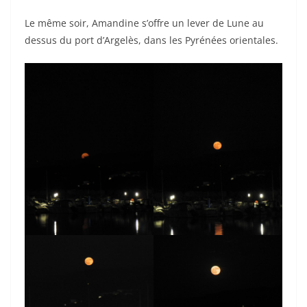
Le même soir, Amandine s’offre un lever de Lune au
dessus du port d’Argelès, dans les Pyrénées orientales.