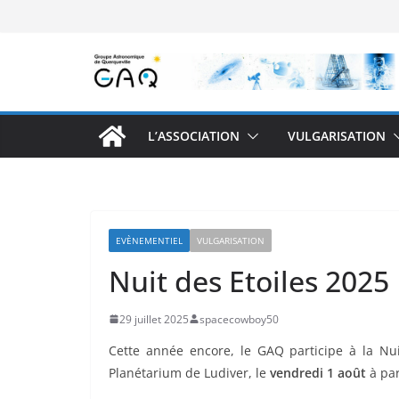
Passer
au
contenu
L’ASSOCIATION
VULGARISATION
EVÈNEMENTIEL
VULGARISATION
Nuit des Etoiles 2025
29 juillet 2025
spacecowboy50
Cette année encore, le GAQ participe à la Nuit
Planétarium de Ludiver, le
vendredi 1 août
à par