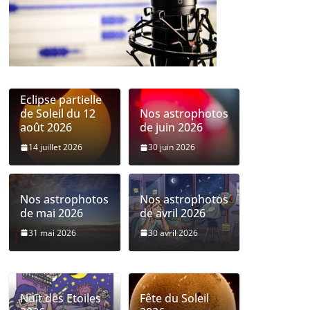
Eclipse partielle
de Soleil du 12
Nos astrophotos
août 2026
de juin 2026
14 juillet 2026
30 juin 2026
Nos astrophotos
Nos astrophotos
de mai 2026
de avril 2026
31 mai 2026
30 avril 2026
Nuit des Etoiles
Fête du Soleil