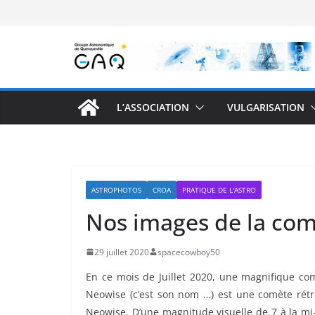
Passer
au
contenu
L’ASSOCIATION
VULGARISATION
ASTROPHOTOS
CROA
PRATIQUE DE L'ASTRO
Nos images de la co
29 juillet 2020
spacecowboy50
En ce mois de Juillet 2020, une magnifique com
Neowise (c’est son nom …) est une comète rétr
Neowise. D’une magnitude visuelle de 7 à la mi-ju