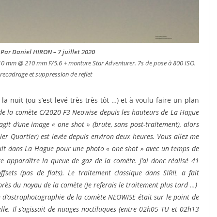
ar Daniel HIRON – 7 juillet 2020
0 mm @ 210 mm F/5.6 + monture Star Adventurer. 7s de pose à 800 ISO.
 recadrage et suppression de reflet
la nuit (ou s’est levé très très tôt …) et à voulu faire un plan
de la comète C/2020 F3 Neowise depuis les hauteurs de La Hague
s’agit d’une image « one shot » (brute, sans post-traitement), alors
ier Quartier) est levée depuis environ deux heures.
Vous allez me
e nuit dans La Hague pour une photo « one shot » avec un temps de
ire apparaître la queue de gaz de la comète.
J’ai donc réalisé 41
fsets (pas de flats).
Le traitement classique dans SIRIL a fait
près du noyau de la comète (Je referais le traitement plus tard …)
 d’astrophotographie de la comète NEOWISE était sur le point de
elle. Il s’agissait de nuages noctiluques (entre 02h05 TU et 02h13