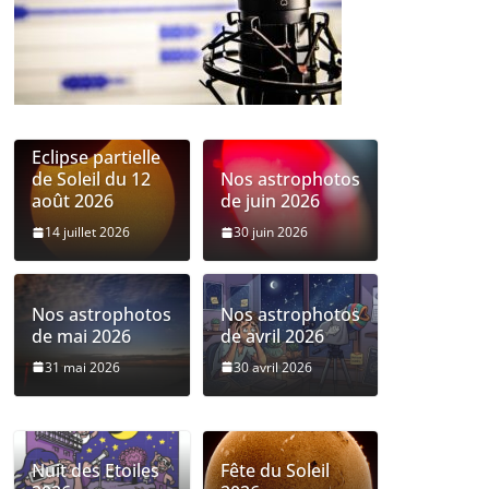
Eclipse partielle
de Soleil du 12
Nos astrophotos
août 2026
de juin 2026
14 juillet 2026
30 juin 2026
Nos astrophotos
Nos astrophotos
de mai 2026
de avril 2026
31 mai 2026
30 avril 2026
Nuit des Etoiles
Fête du Soleil