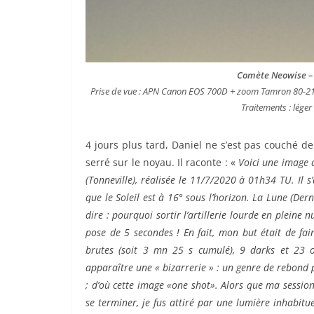
Comète Neowise – P
Prise de vue : APN Canon EOS 700D + zoom Tamron 80-21
Traitements : léger
4 jours plus tard, Daniel ne s’est pas couché de 
serré sur le noyau. Il raconte : «
Voici une image 
(Tonneville), réalisée le 11/7/2020 à 01h34 TU.
Il 
que le Soleil est à 16° sous l’horizon.
La Lune (Dern
dire : pourquoi sortir l’artillerie lourde en plein
pose de 5 secondes ! En fait, mon but était de fa
brutes (soit 3 mn 25 s cumulé), 9 darks et 23 of
apparaître une « bizarrerie » : un genre de rebond 
; d’où cette image «one shot».
Alors que ma session
se terminer, je fus attiré par une lumière inhabitu