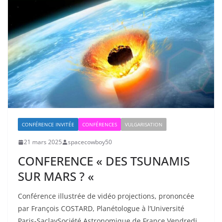
CONFÉRENCE INVITÉE
CONFÉRENCES
VULGARISATION
21 mars 2025
spacecowboy50
CONFERENCE « DES TSUNAMIS
SUR MARS ? «
Conférence illustrée de vidéo projections, prononcée
par François COSTARD, Planétologue à l’Université
Paris-SaclaySociété Astronomique de France Vendredi