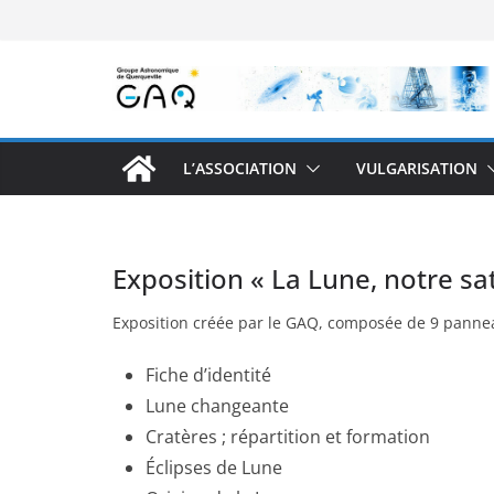
Passer
au
contenu
L’ASSOCIATION
VULGARISATION
Exposition « La Lune, notre sat
Exposition créée par le GAQ, composée de 9 panneau
Fiche d’identité
Lune changeante
Cratères ; répartition et formation
Éclipses de Lune