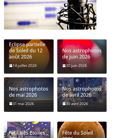
Eclipse partielle
de Soleil du 12
Nos astrophotos
août 2026
de juin 2026
14 juillet 2026
30 juin 2026
Nos astrophotos
Nos astrophotos
de mai 2026
de avril 2026
31 mai 2026
30 avril 2026
Nuit des Etoiles
Fête du Soleil