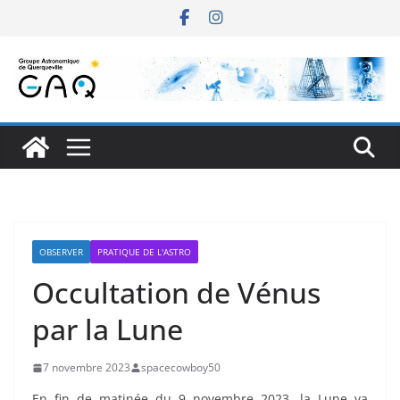
Passer
au
contenu
OBSERVER
PRATIQUE DE L'ASTRO
Occultation de Vénus
par la Lune
7 novembre 2023
spacecowboy50
En fin de matinée du 9 novembre 2023, la Lune va